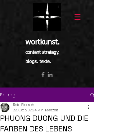
wortkunst.
content strategy.
blogs. texte.
Beitrag
Reto Bloesch
28. Okt. 2025
4 Min. Lesezeit
PHUONG DUONG UND DIE
FARBEN DES LEBENS