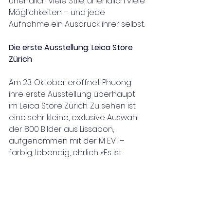
unendlich viele Stile, unendlich viele 
Möglichkeiten – und jede 
Aufnahme ein Ausdruck ihrer selbst.
Die erste Ausstellung: Leica Store 
Zürich
Am 23. Oktober eröffnet Phuong 
ihre erste Ausstellung überhaupt 
im Leica Store Zürich. Zu sehen ist 
eine sehr kleine, exklusive Auswahl 
der 800 Bilder aus Lissabon, 
aufgenommen mit der M EV1 – 
farbig, lebendig, ehrlich. «Es ist 
zweitrangig, ob jedes Bild allen 
gefällt. Ich fotografiere vor allem 
für mich, weil es mir unheimlich 
Spass macht. Aber natürlich freue 
ich mich riesig, meine Bilder im 