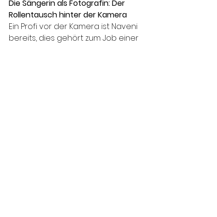
Die Sängerin als Fotografin: Der 
Rollentausch hinter der Kamera
Ein Profi vor der Kamera ist Naveni 
bereits, dies gehört zum Job einer 
Sängerin. Mit der Leica D-Lux 8 ist 
sie nun auf dem Weg, auch hinter 
der Kamera immer besser zu 
werden. «Ich habe schon immer 
gerne fotografiert. Es ist spannend, 
ästhetische und echte Momente 
festzuhalten» erzählt sie. Da sie oft 
selbst für ihre eigenen Aufnahmen 
verantwortlich ist, hat sie sich 
intensiv mit der Technik sowohl der 
Foto- wie auch der Videografie 
auseinandergesetzt. «Ich mag es, 
das perfekte Bild zu finden, das 
meine Vision widerspiegelt. Die 
Leica D-Lux 8 hilft mir dabei enorm. 