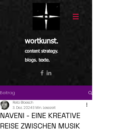
wortkunst.
content strategy.
blogs. texte.
Beitrag
Reto Bloesch
3. Dez. 2024
3 Min. Lesezeit
NAVENI - EINE KREATIVE
REISE ZWISCHEN MUSIK