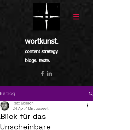
wortkunst.
content strategy.
blogs. texte.
Beitrag
Reto Bloesch
24. Apr.
4 Min. Lesezeit
Blick für das
Unscheinbare