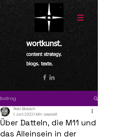
wortkunst.
content strategy.
blogs. texte.
Beitrag
Reto Bloesch
1. Juni 2022
1 Min. Lesezeit
Über Datteln, die M11 und
das Alleinsein in der