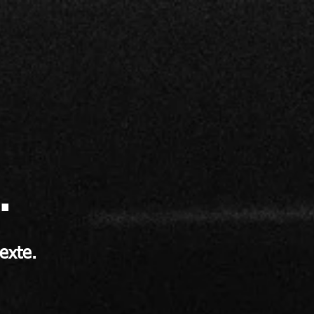
.
texte.