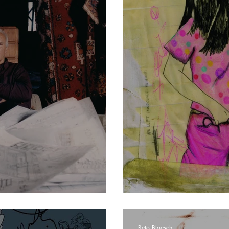
Das verrückte Genie: Elemér Zalotay
Kreativer Text 
Reto Bloesch