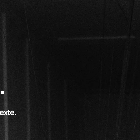
.
texte.