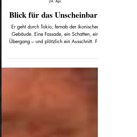
Reto Bloesch
24. Apr.
Blick für das Unscheinbare
Er geht durch Tokio, fernab der ikonischen
Gebäude. Eine Fassade, ein Schatten, ein
Übergang – und plötzlich ein Ausschnitt. Für
Marcel Meier beginnt Fotografie genau dort –
im Unscheinbaren. Und dafür hat er die Leica
Q3 43 umgehängt.